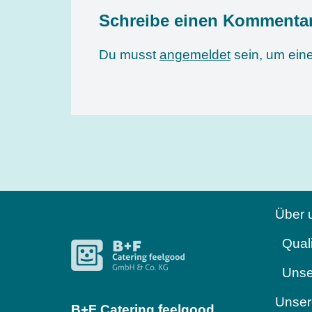
Schreibe einen Kommenta
Du musst
angemeldet
sein, um ei
Über 
Qual
Unse
Unser
B+F Catering feelgood