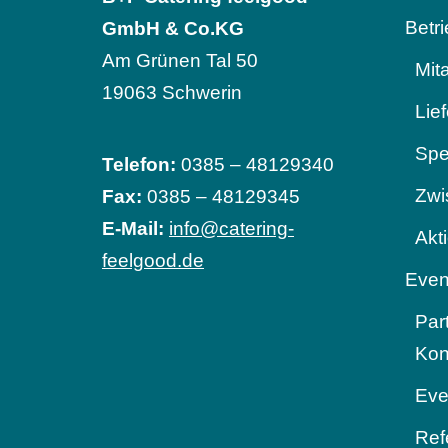
Betr
GmbH & Co.KG
Am Grünen Tal 50
Mit
19063 Schwerin
Lie
Spe
Telefon:
0385 – 48129340
Zwi
Fax:
0385 – 48129345
E-Mail:
info@catering-
Akt
feelgood.de
Even
Par
Kon
Eve
Ref