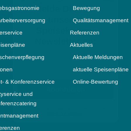
iebsgastronomie
Bewegung
Speisekarten-
Newsletter an:
arbeiterversorgung
Qualitätsmanagement
ferservice
Referenzen
isenpläne
Aktuelles
schenverpflegung
Aktuelle Meldungen
ionen
aktuelle Speisenpläne
t- & Konferenzservice
Online-Bewertung
Wir senden keinen Spam! Erfahre mehr in unserer
tyservice und
Datenschutzerklärung
.
ferenzcatering
ntmanagement
erenzen