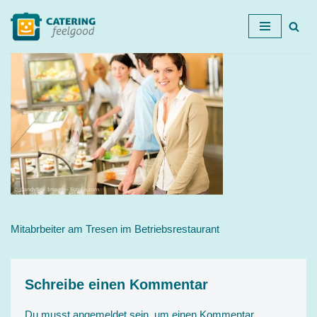
Zum
Inhalt
springen
Mitabrbeiter am Tresen im Betriebsrestaurant
Schreibe einen Kommentar
Du musst
angemeldet
sein, um einen Kommentar